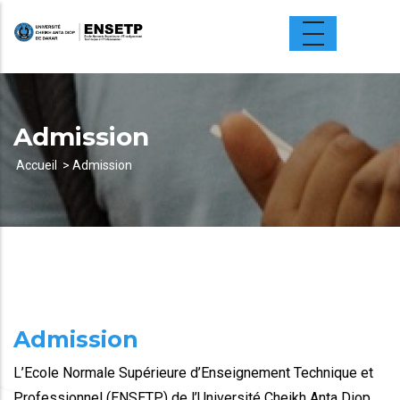
Aller
au
contenu
principal
Admission
Accueil
Admission
Fil
d'Ariane
Admission
L’Ecole Normale Supérieure d’Enseignement Technique et
Professionnel (ENSETP) de l’Université Cheikh Anta Diop