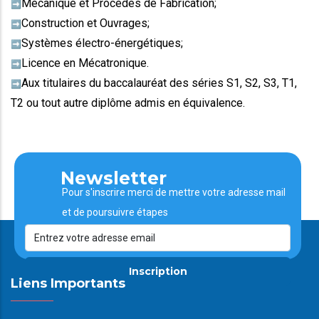
Mécanique et Procédés de Fabrication;
➡️
Construction et Ouvrages;
➡️
Systèmes électro-énergétiques;
➡️
Licence en Mécatronique.
➡️
Aux titulaires du baccalauréat des séries S1, S2, S3, T1,
➡️
T2 ou tout autre diplôme admis en équivalence.
Newsletter
Pour s'inscrire merci de mettre votre adresse mail
et de poursuivre étapes
Inscription
Liens Importants