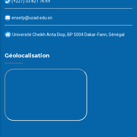
(+221) 33 821 76 69
ensetp@ucad.edu.sn
Université Cheikh Anta Diop, BP 5004 Dakar-Fann, Sénégal
Géolocalisation