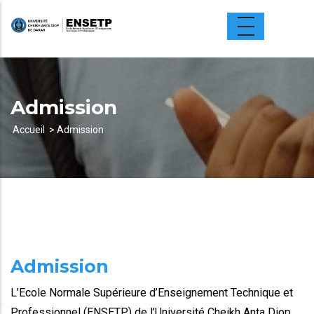
Aller
au
contenu
principal
Admission
Accueil
Admission
Fil
d'Ariane
Admission
L’Ecole Normale Supérieure d’Enseignement Technique et
Professionnel (ENSETP) de l’Université Cheikh Anta Diop