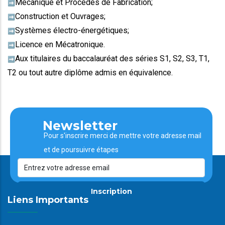
Mécanique et Procédés de Fabrication;
➡️
Construction et Ouvrages;
➡️
Systèmes électro-énergétiques;
➡️
Licence en Mécatronique.
➡️
Aux titulaires du baccalauréat des séries S1, S2, S3, T1,
➡️
T2 ou tout autre diplôme admis en équivalence.
Newsletter
Pour s'inscrire merci de mettre votre adresse mail
et de poursuivre étapes
Inscription
Liens Importants