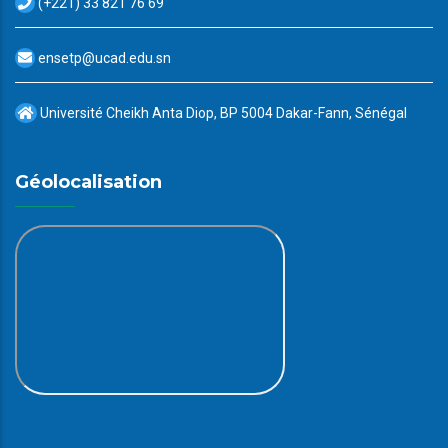
(+221) 33 821 76 69
ensetp@ucad.edu.sn
Université Cheikh Anta Diop, BP 5004 Dakar-Fann, Sénégal
Géolocalisation