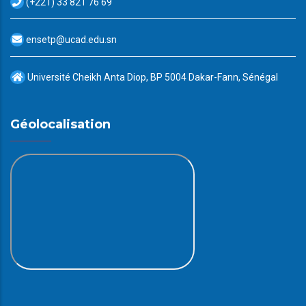
(+221) 33 821 76 69
ensetp@ucad.edu.sn
Université Cheikh Anta Diop, BP 5004 Dakar-Fann, Sénégal
Géolocalisation