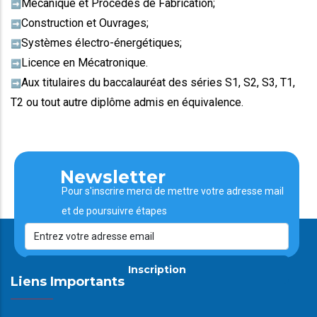
Mécanique et Procédés de Fabrication;
➡️
Construction et Ouvrages;
➡️
Systèmes électro-énergétiques;
➡️
Licence en Mécatronique.
➡️
Aux titulaires du baccalauréat des séries S1, S2, S3, T1,
➡️
T2 ou tout autre diplôme admis en équivalence.
Newsletter
Pour s'inscrire merci de mettre votre adresse mail
et de poursuivre étapes
Inscription
Liens Importants