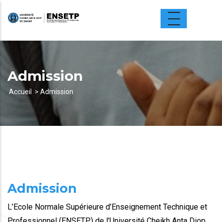
Aller
au
contenu
principal
Admission
Accueil
Admission
Fil
d'Ariane
Admission
L’Ecole Normale Supérieure d’Enseignement Technique et
Professionnel (ENSETP) de l’Université Cheikh Anta Diop