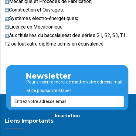
Mécanique et Procédés de Fabrication;
➡️
Construction et Ouvrages;
➡️
Systèmes électro-énergétiques;
➡️
Licence en Mécatronique.
➡️
Aux titulaires du baccalauréat des séries S1, S2, S3, T1,
➡️
T2 ou tout autre diplôme admis en équivalence.
Newsletter
Pour s'inscrire merci de mettre votre adresse mail
et de poursuivre étapes
Inscription
Liens Importants