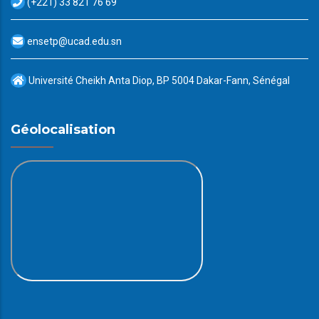
(+221) 33 821 76 69
ensetp@ucad.edu.sn
Université Cheikh Anta Diop, BP 5004 Dakar-Fann, Sénégal
Géolocalisation