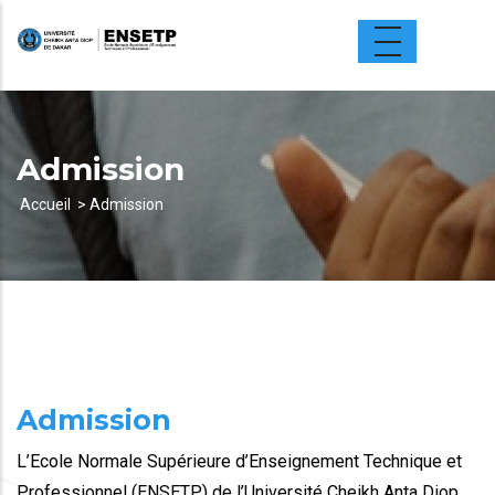
Aller
au
contenu
principal
Admission
Accueil
Admission
Fil
d'Ariane
Admission
L’Ecole Normale Supérieure d’Enseignement Technique et
Professionnel (ENSETP) de l’Université Cheikh Anta Diop