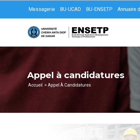
Aller
Messagerie
BU-UCAD
BU-ENSETP
Annuaire 
au
contenu
principal
Appel à candidatures
Accueil
Appel À Candidatures
Fil
d'Ariane