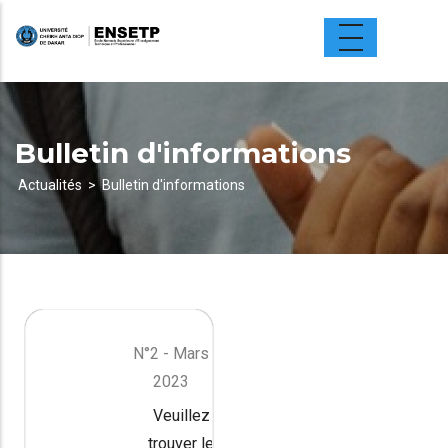
Aller
au
contenu
principal
Bulletin d'informations
Actualités
Bulletin d'informations
Fil
d'Ariane
N°2 - Mars
2023
Veuillez
trouver le