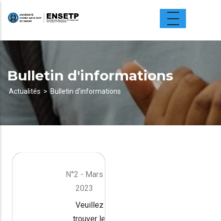
Aller
au
contenu
principal
Bulletin d'informations
Actualités
Bulletin d'informations
Fil
d'Ariane
N°2 - Mars
2023
Veuillez
trouver le