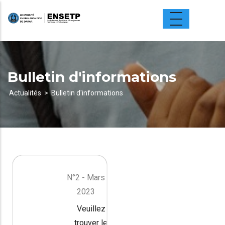
Aller
au
contenu
principal
Bulletin d'informations
Actualités
Bulletin d'informations
Fil
d'Ariane
N°2 - Mars
2023
Veuillez
trouver le