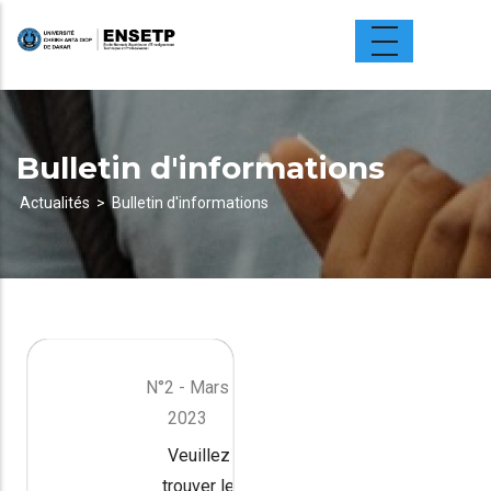
Aller
au
contenu
principal
Bulletin d'informations
Actualités
Bulletin d'informations
Fil
d'Ariane
N°2 - Mars
2023
Veuillez
trouver le