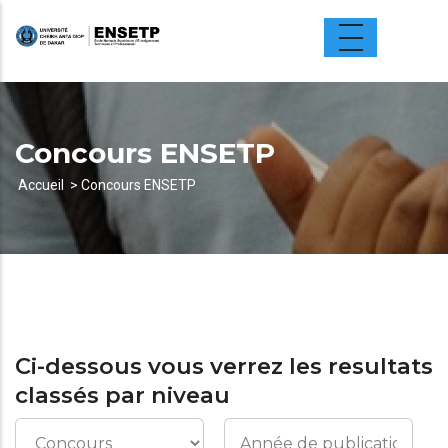
Aller
au
contenu
principal
Concours ENSETP
Accueil
Concours ENSETP
Fil
d'Ariane
Ci-dessous vous verrez les resultats
classés par niveau