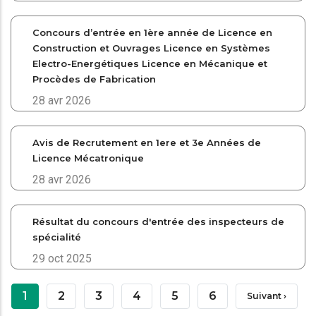
Concours d’entrée en 1ère année de Licence en
Construction et Ouvrages Licence en Systèmes
Electro-Energétiques Licence en Mécanique et
Procèdes de Fabrication
28 avr 2026
Avis de Recrutement en 1ere et 3e Années de
Licence Mécatronique
28 avr 2026
Résultat du concours d'entrée des inspecteurs de
spécialité
29 oct 2025
Pagination
Page
1
Page
2
Page
3
Page
4
Page
5
Page
6
Page
Suivant ›