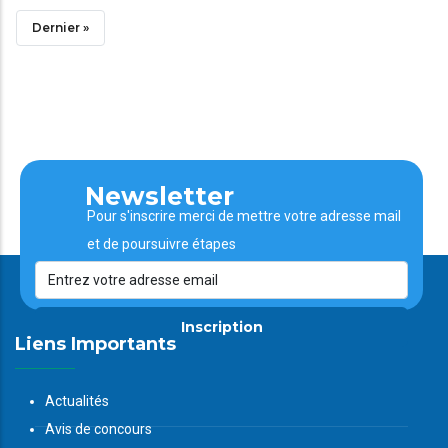
Courante
Suivante
Dernière
Dernier »
Page
Newsletter
Pour s'inscrire merci de mettre votre adresse mail
et de poursuivre étapes
Inscription
Liens Importants
Actualités
Avis de concours