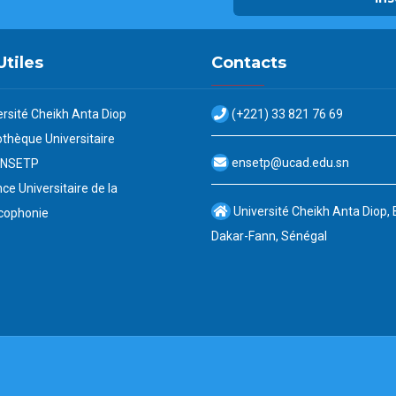
Utiles
Contacts
ersité Cheikh Anta Diop
(+221) 33 821 76 69
othèque Universitaire
ensetp@ucad.edu.sn
ENSETP
ce Universitaire de la
Université Cheikh Anta Diop,
cophonie
Dakar-Fann, Sénégal