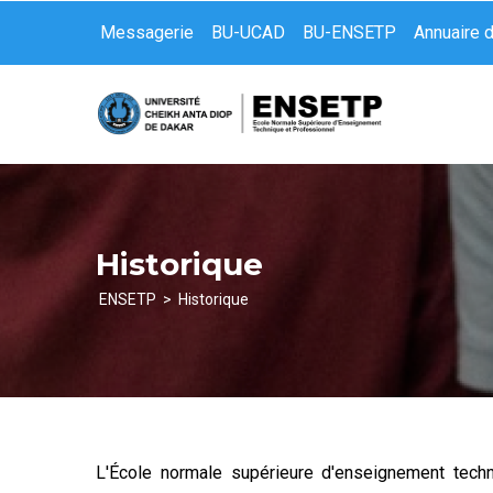
Aller
Messagerie
BU-UCAD
BU-ENSETP
Annuaire 
au
contenu
principal
Historique
ENSETP
Historique
Fil
d'Ariane
L'École normale supérieure d'enseignement tech