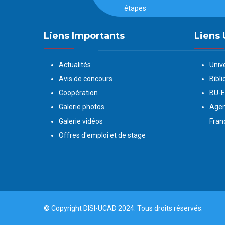
étapes
Liens Importants
Liens 
Actualités
Univ
Avis de concours
Bibli
Coopération
BU-
Galerie photos
Agen
Galerie vidéos
Fran
Offres d'emploi et de stage
© Copyright
DISI
-
UCAD
2024. Tous droits réservés.