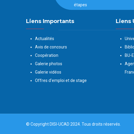
étapes
Liens Importants
Liens 
Actualités
Univ
Avis de concours
Bibli
Coopération
BU-
Galerie photos
Agen
Galerie vidéos
Fran
Offres d'emploi et de stage
© Copyright
DISI
-
UCAD
2024. Tous droits réservés.