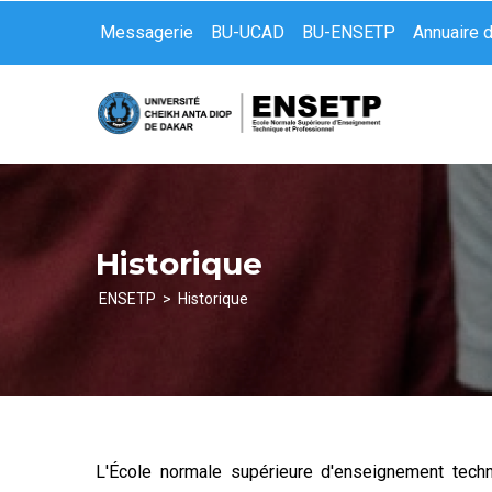
Aller
Messagerie
BU-UCAD
BU-ENSETP
Annuaire 
au
contenu
principal
Historique
ENSETP
Historique
Fil
d'Ariane
L'École normale supérieure d'enseignement tech