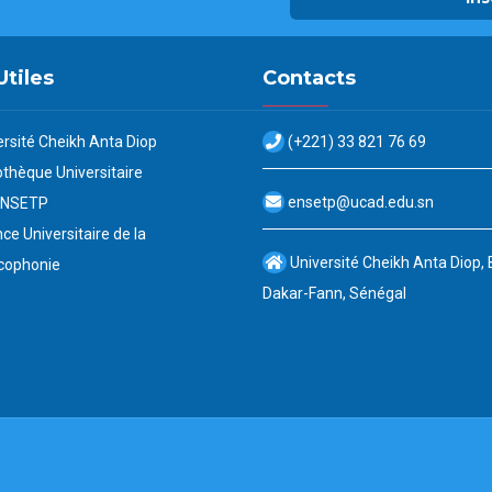
Utiles
Contacts
ersité Cheikh Anta Diop
(+221) 33 821 76 69
othèque Universitaire
ensetp@ucad.edu.sn
ENSETP
ce Universitaire de la
Université Cheikh Anta Diop,
cophonie
Dakar-Fann, Sénégal