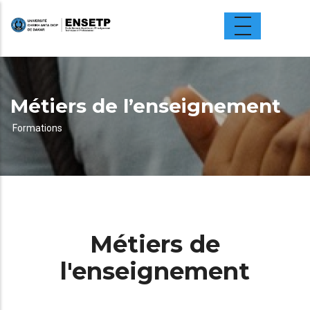
Aller
au
contenu
principal
Métiers de l’enseignement
Formations
Fil
d'Ariane
Métiers de
l'enseignement