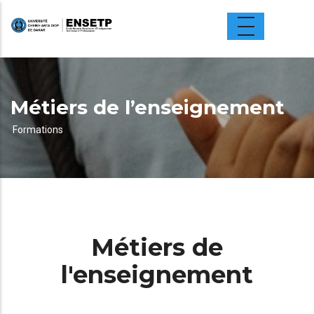
Aller
au
contenu
principal
Métiers de l’enseignement
Formations
Fil
d'Ariane
Métiers de
l'enseignement