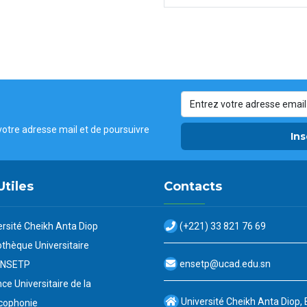
votre adresse mail et de poursuivre
Ins
Utiles
Contacts
ersité Cheikh Anta Diop
(+221) 33 821 76 69
othèque Universitaire
ensetp@ucad.edu.sn
ENSETP
ce Universitaire de la
Université Cheikh Anta Diop,
cophonie