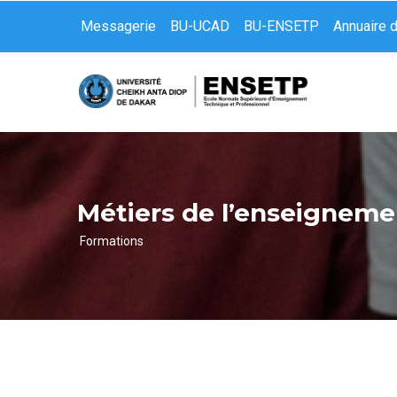
Aller
Messagerie
BU-UCAD
BU-ENSETP
Annuaire 
au
contenu
principal
Métiers de l’enseigneme
Formations
Fil
d'Ariane