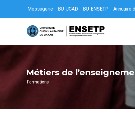
Aller
Messagerie
BU-UCAD
BU-ENSETP
Annuaire 
au
contenu
principal
Métiers de l’enseigneme
Formations
Fil
d'Ariane