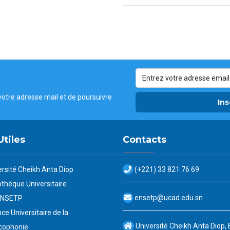
votre adresse mail et de poursuivre
Ins
Utiles
Contacts
ersité Cheikh Anta Diop
(+221) 33 821 76 69
othèque Universitaire
ensetp@ucad.edu.sn
ENSETP
ce Universitaire de la
Université Cheikh Anta Diop,
cophonie