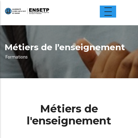
Aller
au
contenu
principal
Métiers de l’enseignement
Formations
Fil
d'Ariane
Métiers de
l'enseignement