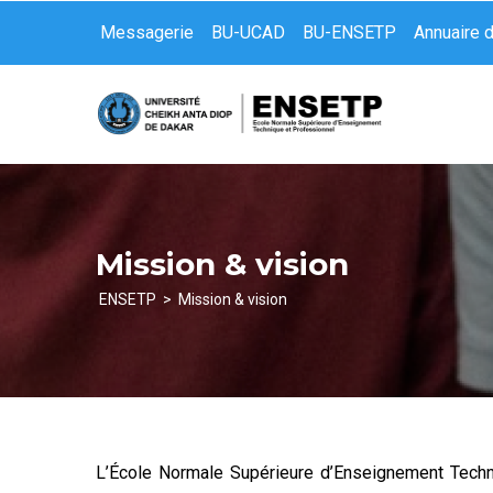
Aller
Messagerie
BU-UCAD
BU-ENSETP
Annuaire 
au
contenu
principal
Mission & vision
ENSETP
Mission & vision
Fil
d'Ariane
L’École Normale Supérieure d’Enseignement Techn