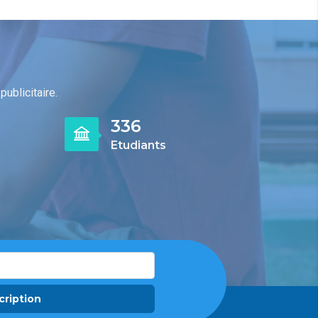
ublicitaire.
427
Etudiants
cription