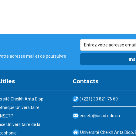
votre adresse mail et de poursuivre
Ins
Utiles
Contacts
ersité Cheikh Anta Diop
(+221) 33 821 76 69
othèque Universitaire
ensetp@ucad.edu.sn
ENSETP
ce Universitaire de la
Université Cheikh Anta Diop,
cophonie