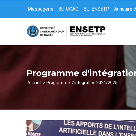
Aller
Messagerie
BU-UCAD
BU-ENSETP
Annuaire 
au
contenu
principal
Programme d’intégratio
Accueil
Programme D’intégration 2024/2025
Fil
d'Ariane