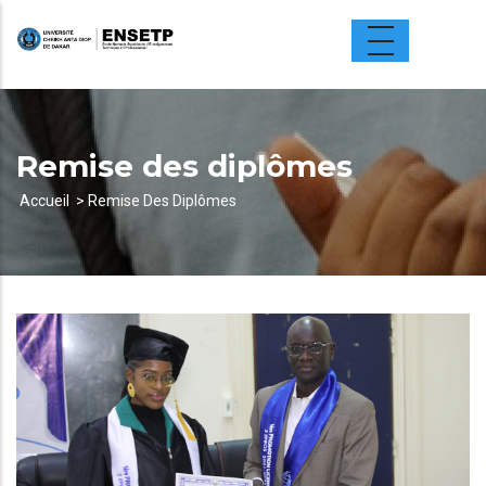
Aller
au
contenu
principal
Remise des diplômes
Accueil
Remise Des Diplômes
Fil
d'Ariane