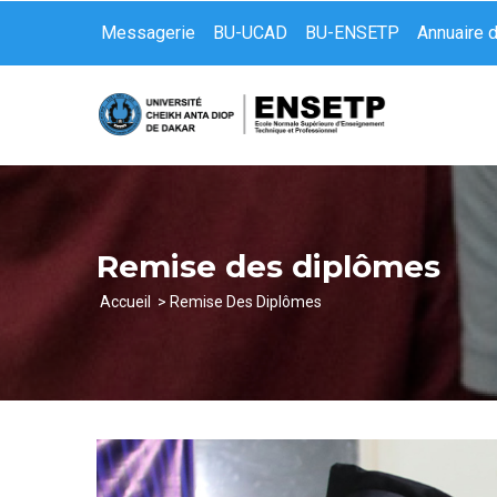
Aller
Messagerie
BU-UCAD
BU-ENSETP
Annuaire 
au
contenu
principal
Remise des diplômes
Accueil
Remise Des Diplômes
Fil
d'Ariane