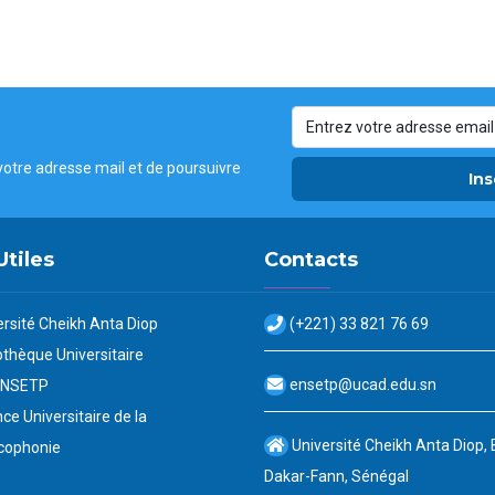
votre adresse mail et de poursuivre
Ins
Utiles
Contacts
ersité Cheikh Anta Diop
(+221) 33 821 76 69
othèque Universitaire
ensetp@ucad.edu.sn
ENSETP
ce Universitaire de la
Université Cheikh Anta Diop,
cophonie
Dakar-Fann, Sénégal