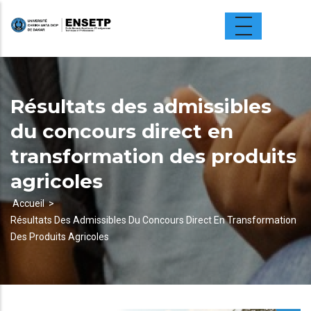
Aller
au
contenu
principal
Résultats des admissibles
du concours direct en
transformation des produits
agricoles
Accueil
Résultats Des Admissibles Du Concours Direct En Transformation
Fil
Des Produits Agricoles
d'Ariane