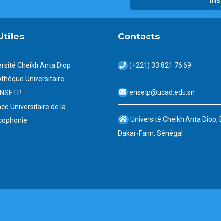
Ins
Utiles
Contacts
ersité Cheikh Anta Diop
(+221) 33 821 76 69
othèque Universitaire
ensetp@ucad.edu.sn
ENSETP
ce Universitaire de la
Université Cheikh Anta Diop,
cophonie
Dakar-Fann, Sénégal