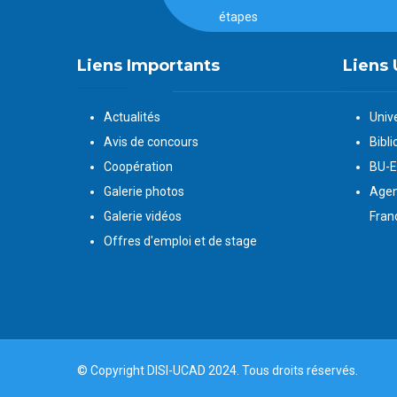
étapes
Liens Importants
Liens 
Actualités
Univ
Avis de concours
Bibli
Coopération
BU-
Galerie photos
Agen
Galerie vidéos
Fran
Offres d'emploi et de stage
© Copyright
DISI
-
UCAD
2024. Tous droits réservés.