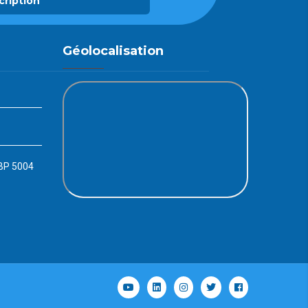
cription
Géolocalisation
 BP 5004