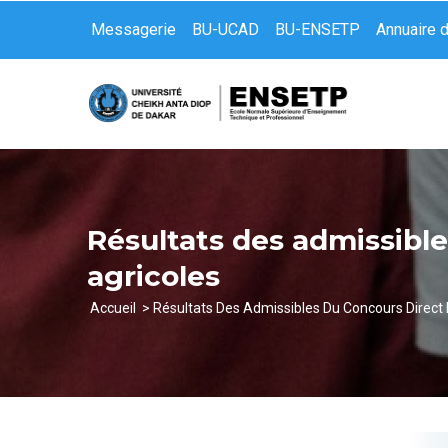
Aller
Messagerie
BU-UCAD
BU-ENSETP
Annuaire 
au
contenu
principal
Résultats des admissible
agricoles
Accueil
Résultats Des Admissibles Du Concours Direct 
Fil
d'Ariane