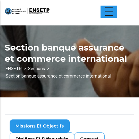
Aller
au
contenu
principal
Section banque assurance
et commerce international
ENSETP
Sections
Section banque assurance et commerce international
Fil
d'Ariane
Missions Et Objectifs