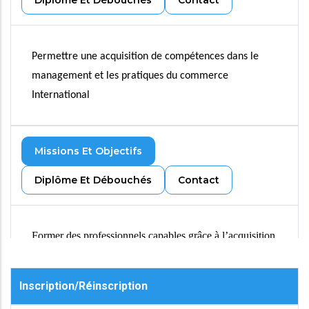
Diplôme Et Débouchés
Contact
Permettre une acquisition de compétences dans le
management et les pratiques du commerce
International
Missions Et Objectifs
Diplôme Et Débouchés
Contact
Former des professionnels capables grâce à l’acquisition
de compétences transversales et spécialisées de s’insérer
dans un établissement bancaire ou dans une
entreprise
Inscription/Réinscription
d’assurance