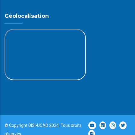
Géolocalisation
© Copyright
DISI
-
UCAD
2024. Tous droits
réservés.