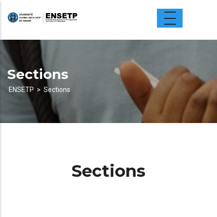
Aller
au
contenu
principal
Sections
ENSETP
Sections
Fil
d'Ariane
Sections