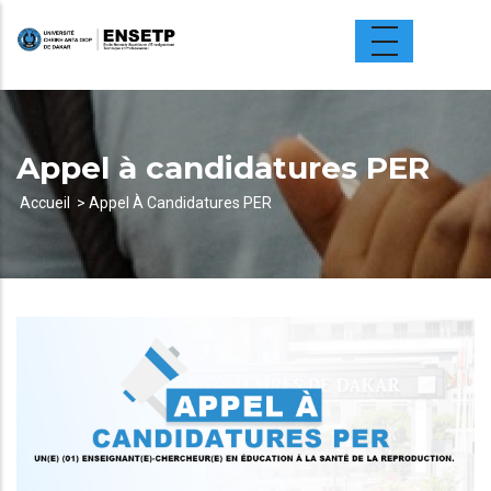
Aller
au
contenu
principal
Appel à candidatures PER
Accueil
Appel À Candidatures PER
Fil
d'Ariane