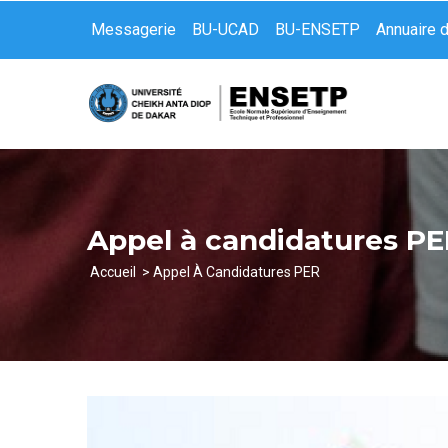
Aller
Messagerie
BU-UCAD
BU-ENSETP
Annuaire 
au
contenu
principal
Appel à candidatures P
Accueil
Appel À Candidatures PER
Fil
d'Ariane