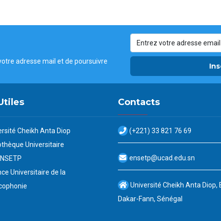
votre adresse mail et de poursuivre
Ins
Utiles
Contacts
ersité Cheikh Anta Diop
(+221) 33 821 76 69
othèque Universitaire
ensetp@ucad.edu.sn
ENSETP
ce Universitaire de la
Université Cheikh Anta Diop,
cophonie
Dakar-Fann, Sénégal