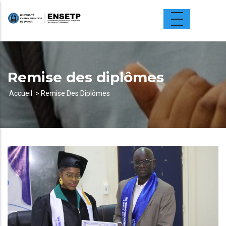
Aller
au
contenu
principal
Remise des diplômes
Accueil
Remise Des Diplômes
Fil
d'Ariane