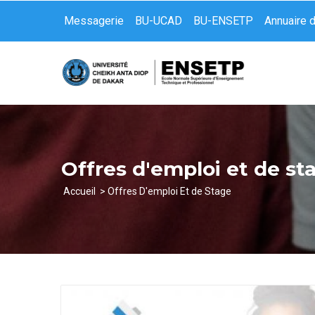
Aller
Messagerie
BU-UCAD
BU-ENSETP
Annuaire 
au
contenu
principal
Offres d'emploi et de st
Accueil
Offres D'emploi Et de Stage
Fil
d'Ariane