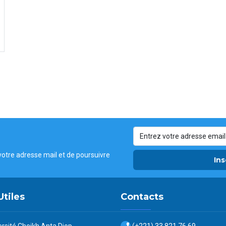
votre adresse mail et de poursuivre
Ins
Utiles
Contacts
ersité Cheikh Anta Diop
(+221) 33 821 76 69