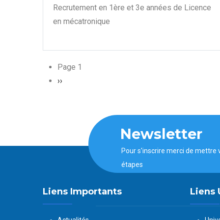
Recrutement en 1ère et 3e années de Licence
en mécatronique
Page 1
Page
››
suivante
Newsletter
Pour s'inscrire merci de mettre 
étapes
Liens Importants
Liens 
Actualités
Univ